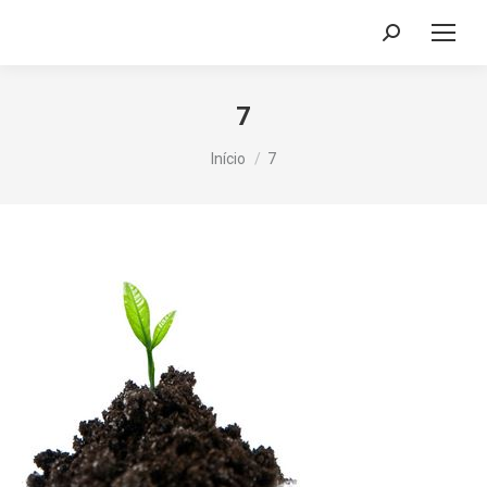
Search:
7
Você está aqui:
Início
7