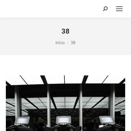
Search:
38
Você está aqui:
Início
38