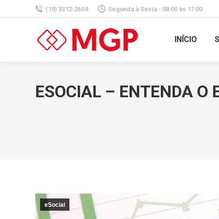
(19) 3312-2604
Segunda à Sexta - 08:00 às 17:00
INÍCIO
ESOCIAL – ENTENDA O
eSocial