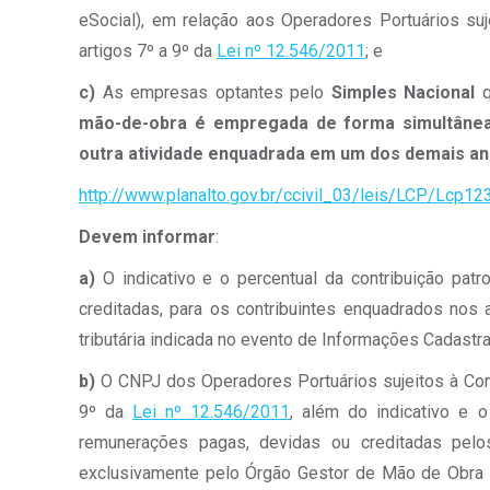
eSocial), em relação aos Operadores Portuários suje
artigos 7º a 9º da
Lei nº 12.546/2011
; e
c)
As empresas optantes pelo
Simples Nacional
q
mão-de-obra é empregada de forma simultânea
outra atividade enquadrada em um dos demais a
http://www.planalto.gov.br/ccivil_03/leis/LCP/Lcp12
Devem informar
:
a)
O indicativo e o percentual da contribuição pat
creditadas, para os contribuintes enquadrados nos 
tributária indicada no evento de Informações Cadastr
b)
O CNPJ dos Operadores Portuários sujeitos à Contr
9º da
Lei nº 12.546/2011
, além do indicativo e o
remunerações pagas, devidas ou creditadas pelo
exclusivamente pelo Órgão Gestor de Mão de Obra – 