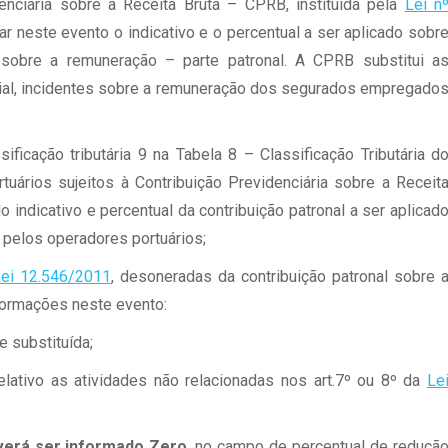
enciária sobre a Receita Bruta – CPRB, instituída pela
Lei n
r neste evento o indicativo e o percentual a ser aplicado sobr
te sobre a remuneração – parte patronal. A CPRB substitui a
cial, incidentes sobre a remuneração dos segurados empregado
cação tributária 9 na Tabela 8 – Classificação Tributária d
uários sujeitos à Contribuição Previdenciária sobre a Receit
do indicativo e percentual da contribuição patronal a ser aplicad
pelos operadores portuários;
ei 12.546/2011
, desoneradas da contribuição patronal sobre 
formações neste evento:
e substituída;
elativo as atividades não relacionadas nos art.7º ou 8º da
Le
verá ser informado Zero
, no campo de percentual de reduçã