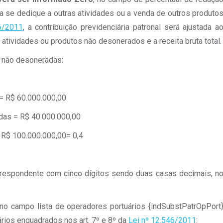
sa se dedique a outras atividades ou a venda de outros produto
6/2011
, a contribuição previdenciária patronal será ajustada a
e atividades ou produtos não desonerados e a receita bruta total.
es não desoneradas:
 = R$ 60.000.000,00
adas = R$ 40.000.000,00
: R$ 100.000.000,00= 0,4
respondente com cinco dígitos sendo duas casas decimais, n
o campo lista de operadores portuários {indSubstPatrOpPort
rios enquadrados nos art. 7º e 8º da
Lei nº 12.546/2011
: