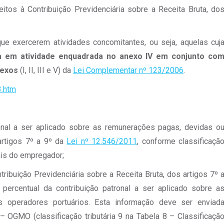
itos à Contribuição Previdenciária sobre a Receita Bruta, do
ue exercerem atividades concomitantes, ou seja, aquelas cuj
 em atividade enquadrada no anexo IV em conjunto co
nexos
(I, II, III e V) da
Lei Complementar nº 123/2006
.
3.htm
ronal a ser aplicado sobre as remunerações pagas, devidas o
artigos 7º a 9º da
Lei nº 12.546/2011
, conforme classificaçã
ais do empregador;
ibuição Previdenciária sobre a Receita Bruta, dos artigos 7º 
 percentual da contribuição patronal a ser aplicado sobre a
s operadores portuários. Esta informação deve ser enviad
OGMO (classificação tributária 9 na Tabela 8 – Classificaçã