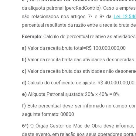
da alíquota patronal {percRedContrib}. Caso a empre
não relacionados nos artigos 7º e 8º da
Lei 12.54
percentual resultante da razão entre a receita bruta d
Exemplo
: Cálculo do percentual relativo as atividad
a)
Valor da receita bruta total=R$ 100.000.000,00
b)
Valor da receita bruta das atividades desoneradas
c)
Valor da receita bruta das atividades não desoner
d)
Cálculo do coeficiente de ajuste: R$ 40.000.000,00
e)
Alíquota Patronal ajustada: 20% x 40% = 8%
f)
Este percentual deve ser informado no campo cor
seguinte formato: 00800.
6º)
O Órgão Gestor de Mão de Obra deve informar, n
deste evento, em relação aos seus operadores portuá