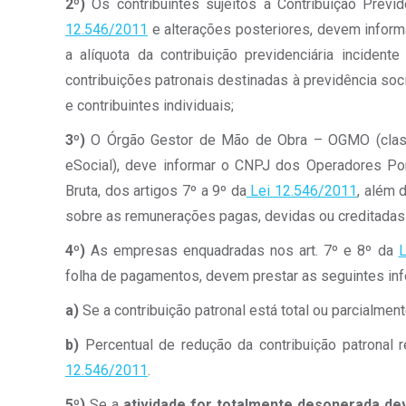
2º)
Os contribuintes sujeitos à Contribuição Previd
12.546/2011
e alterações posteriores, devem informa
a alíquota da contribuição previdenciária inciden
contribuições patronais destinadas à previdência so
e contribuintes individuais;
3º)
O Órgão Gestor de Mão de Obra – OGMO (classifi
eSocial), deve informar o CNPJ dos Operadores Port
Bruta, dos artigos 7º a 9º da
Lei 12.546/2011
, além 
sobre as remunerações pagas, devidas ou creditadas 
4º)
As empresas enquadradas nos art. 7º e 8º da
L
folha de pagamentos, devem prestar as seguintes in
a)
Se a contribuição patronal está total ou parcialment
b)
Percentual de redução da contribuição patronal r
12.546/2011
.
5º)
Se a
atividade for totalmente desonerada de