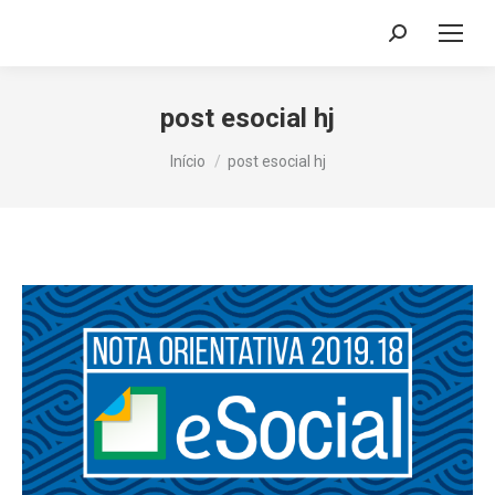
Search:
post esocial hj
Você está aqui:
Início
post esocial hj