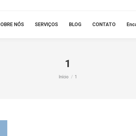
SOBRE NÓS
SERVIÇOS
BLOG
CONTATO
Enc
1
Você está aqui:
Início
1