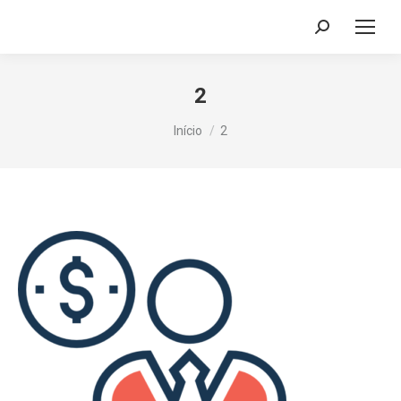
Search:
2
Você está aqui:
Início
2