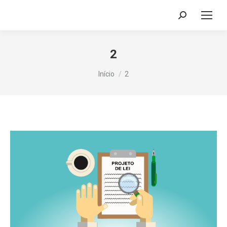
Search:
2
Você está aqui:
Início
2