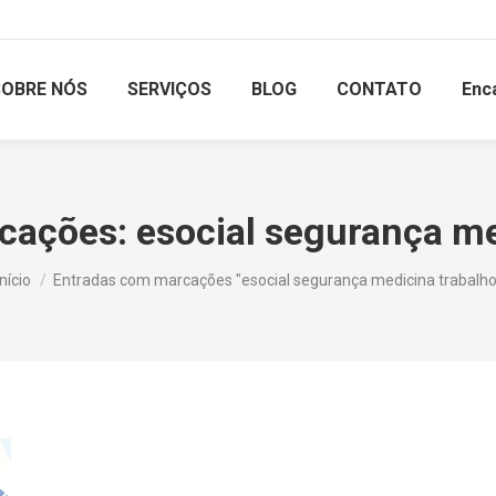
SOBRE NÓS
SERVIÇOS
BLOG
CONTATO
Enc
rcações:
esocial segurança me
Você está aqui:
Início
Entradas com marcações "esocial segurança medicina trabalho