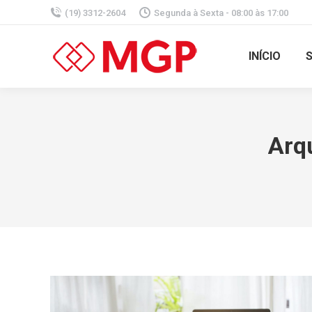
(19) 3312-2604
Segunda à Sexta - 08:00 às 17:00
INÍCIO
Arq