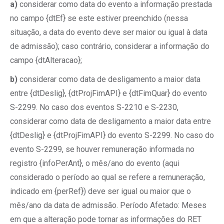
a)
considerar como data do evento a informação prestada
no campo {dtEf} se este estiver preenchido (nessa
situação, a data do evento deve ser maior ou igual à data
de admissão); caso contrário, considerar a informação do
campo {dtAlteracao};
b)
considerar como data de desligamento a maior data
entre {dtDeslig}, {dtProjFimAPI} e {dtFimQuar} do evento
S-2299. No caso dos eventos S-2210 e S-2230,
considerar como data de desligamento a maior data entre
{dtDeslig} e {dtProjFimAPI} do evento S-2299. No caso do
evento S-2299, se houver remuneração informada no
registro {infoPerAnt}, o mês/ano do evento (aqui
considerado o período ao qual se refere a remuneração,
indicado em {perRef}) deve ser igual ou maior que o
mês/ano da data de admissão. Período Afetado: Meses
em que a alteração pode tornar as informações do RET