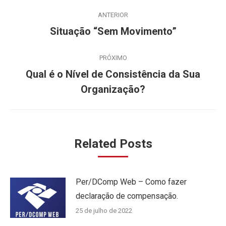
Navegação
ANTERIOR
de
Post
Situação “Sem Movimento”
anterior:
post:
PRÓXIMO
Qual é o Nível de Consistência da Sua
Próximo
Organização?
post:
Related Posts
Per/DComp Web – Como fazer
declaração de compensação.
25 de julho de 2022