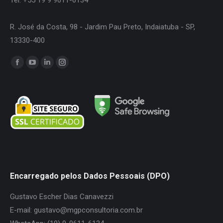
R. José da Costa, 98 - Jardim Pau Preto, Indaiatuba - SP,
13330-400
Encontre-nos em:
Facebook
YouTube
Linkedin
Instagram
page
page
page
page
opens
opens
opens
opens
in
in
in
in
new
new
new
new
window
window
window
window
Encarregado pelos Dados Pessoais (DPO)
Gustavo Escher Dias Canavezzi
E-mail: gustavo@mgpconsultoria.com.br