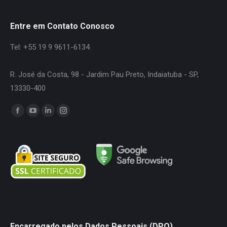
Entre em Contato Conosco
Tel: +55 19 9 9611-6134
R. José da Costa, 98 - Jardim Pau Preto, Indaiatuba - SP,
13330-400
Encontre-nos em:
Facebook
YouTube
Linkedin
Instagram
page
page
page
page
opens
opens
opens
opens
in
in
in
in
new
new
new
new
window
window
window
window
Encarregado pelos Dados Pessoais (DPO)