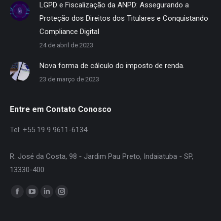
LGPD e Fiscalização da ANPD: Assegurando a
Proteção dos Direitos dos Titulares e Conquistando
Compliance Digital
24 de abril de 2023
Nova forma de cálculo do imposto de renda.
23 de março de 2023
Entre em Contato Conosco
Tel: +55 19 9 9611-6134
R. José da Costa, 98 - Jardim Pau Preto, Indaiatuba - SP,
13330-400
Encontre-nos em:
Facebook
YouTube
Linkedin
Instagram
page
page
page
page