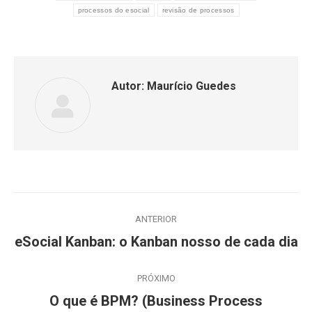
processos do esocial
revisão de processos
Autor:
Maurício Guedes
Navegação
ANTERIOR
de
Post
eSocial Kanban: o Kanban nosso de cada dia
anterior:
post:
PRÓXIMO
O que é BPM? (Business Process