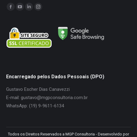
Encontre-nos em:
Facebook
YouTube
Linkedin
Instagram
page
page
page
page
opens
opens
opens
opens
in
in
in
in
new
new
new
new
window
window
window
window
Encarregado pelos Dados Pessoais (DPO)
Gustavo Escher Dias Canavezzi
E-mail: gustavo@mgpconsultoria.com.br
WhatsApp: (19) 9-9611-6134
Todos os Direitos Reservados a MGP Consultoria - Desenvolvido por