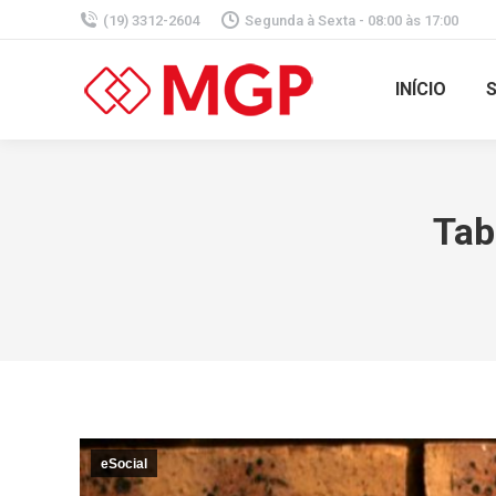
(19) 3312-2604
Segunda à Sexta - 08:00 às 17:00
INÍCIO
Tab
eSocial