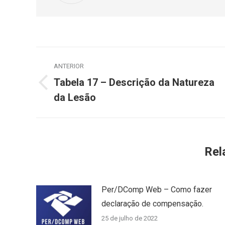
Navegação
ANTERIOR
de
Tabela 17 – Descrição da Natureza
Post
post:
da Lesão
anterior:
Rel
Per/DComp Web – Como fazer
declaração de compensação.
25 de julho de 2022