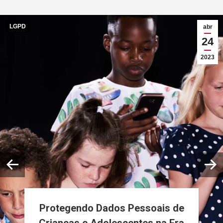
LGPD
abr
24
2023
Protegendo Dados Pessoais de