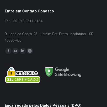
Entre em Contato Conosco
Tel: +55 19 9 9611-6134
R. José da Costa, 98 - Jardim Pau Preto, Indaiatuba - SP,
13330-400
Encontre-nos em:
Facebook
YouTube
Linkedin
Instagram
page
page
page
page
opens
opens
opens
opens
in
in
in
in
new
new
new
new
window
window
window
window
Encarregado pelos Dados Pessoais (DPO)