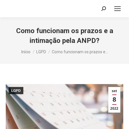
Search:
Como funcionam os prazos e a
intimação pela ANPD?
Você está aqui:
Início
LGPD
Como funcionam os prazos e…
LGPD
set
8
2022