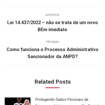
Navegação
ANTERIOR
de
Lei 14.437/2022 – não se trata de um novo
Post
post:
BEm imediato
anterior:
PRÓXIMO
Como funciona o Processo Administrativo
Próximo
Sancionador da ANPD?
post:
Related Posts
Protegendo Dados Pessoais de