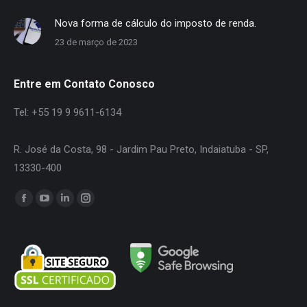
Nova forma de cálculo do imposto de renda.
23 de março de 2023
Entre em Contato Conosco
Tel: +55 19 9 9611-6134
R. José da Costa, 98 - Jardim Pau Preto, Indaiatuba - SP,
13330-400
Encontre-nos em:
Facebook
YouTube
Linkedin
Instagram
page
page
page
page
opens
opens
opens
opens
in
in
in
in
new
new
new
new
window
window
window
window