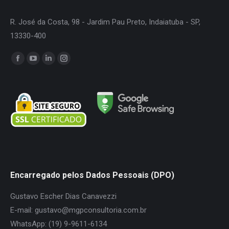
R. José da Costa, 98 - Jardim Pau Preto, Indaiatuba - SP,
13330-400
Encontre-nos em:
Facebook
YouTube
Linkedin
Instagram
page
page
page
page
opens
opens
opens
opens
in
in
in
in
new
new
new
new
window
window
window
window
Encarregado pelos Dados Pessoais (DPO)
Gustavo Escher Dias Canavezzi
E-mail: gustavo@mgpconsultoria.com.br
WhatsApp: (19) 9-9611-6134