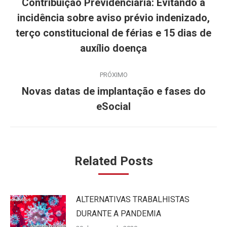
Contribuição Previdenciária: Evitando a
post:
incidência sobre aviso prévio indenizado,
Post
terço constitucional de férias e 15 dias de
anterior:
auxílio doença
PRÓXIMO
Novas datas de implantação e fases do
Próximo
eSocial
post:
Related Posts
ALTERNATIVAS TRABALHISTAS
DURANTE A PANDEMIA