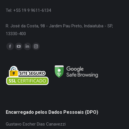
Tel: +55 19 9 9611-6134
R. José da Costa, 98 - Jardim Pau Preto, Indaiatuba - SP,
13330-400
Encontre-nos em:
Facebook
YouTube
Linkedin
Instagram
page
page
page
page
opens
opens
opens
opens
in
in
in
in
new
new
new
new
window
window
window
window
Encarregado pelos Dados Pessoais (DPO)
Gustavo Escher Dias Canavezzi