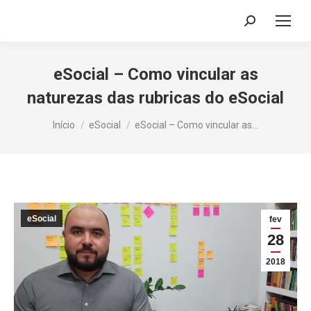
Search:
eSocial – Como vincular as
naturezas das rubricas do eSocial
Você está aqui:
Início
eSocial
eSocial – Como vincular as…
eSocial
fev
28
2018