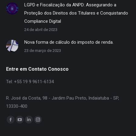
LGPD e Fiscalização da ANPD: Assegurando a
Proteção dos Direitos dos Titulares e Conquistando
Compliance Digital
24 de abril de 2023
Nova forma de cálculo do imposto de renda.
23 de março de 2023
Entre em Contato Conosco
Tel: +55 19 9 9611-6134
R. José da Costa, 98 - Jardim Pau Preto, Indaiatuba - SP,
13330-400
Encontre-nos em:
Facebook
YouTube
Linkedin
Instagram
page
page
page
page