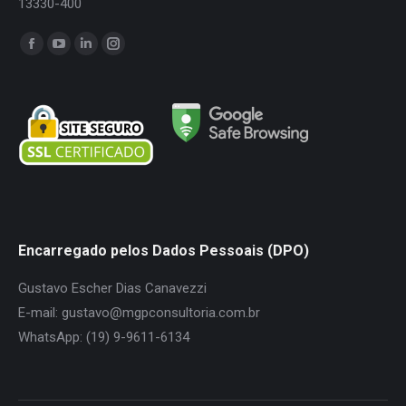
13330-400
Encontre-nos em:
Facebook
YouTube
Linkedin
Instagram
page
page
page
page
opens
opens
opens
opens
in
in
in
in
new
new
new
new
window
window
window
window
Encarregado pelos Dados Pessoais (DPO)
Gustavo Escher Dias Canavezzi
E-mail: gustavo@mgpconsultoria.com.br
WhatsApp: (19) 9-9611-6134