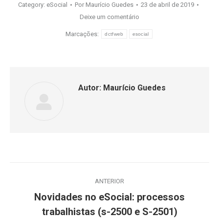
Category:
eSocial
Por
Maurício Guedes
23 de abril de 2019
Deixe um comentário
Marcações:
dctfweb
esocial
Autor:
Maurício Guedes
Navegação
ANTERIOR
de
Novidades no eSocial: processos
Post
post:
trabalhistas (s-2500 e S-2501)
anterior: