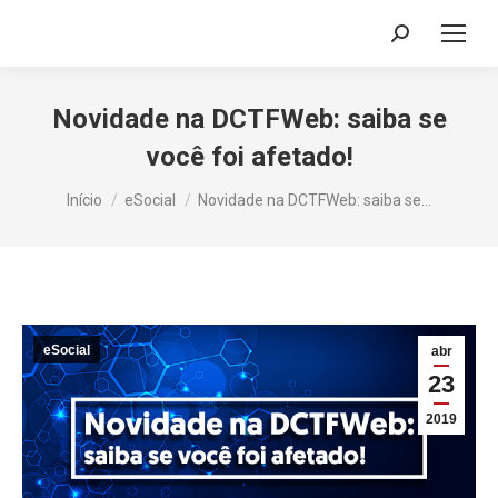
Search:
Novidade na DCTFWeb: saiba se
você foi afetado!
Você está aqui:
Início
eSocial
Novidade na DCTFWeb: saiba se…
eSocial
abr
23
2019