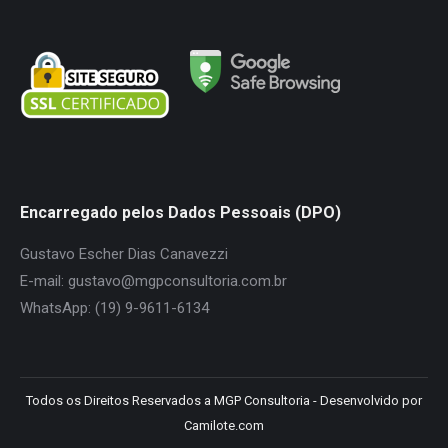
page
page
page
page
opens
opens
opens
opens
in
in
in
in
new
new
new
new
window
window
window
window
Encarregado pelos Dados Pessoais (DPO)
Gustavo Escher Dias Canavezzi
E-mail: gustavo@mgpconsultoria.com.br
WhatsApp: (19) 9-9611-6134
Todos os Direitos Reservados a MGP Consultoria - Desenvolvido por
Camilote.com