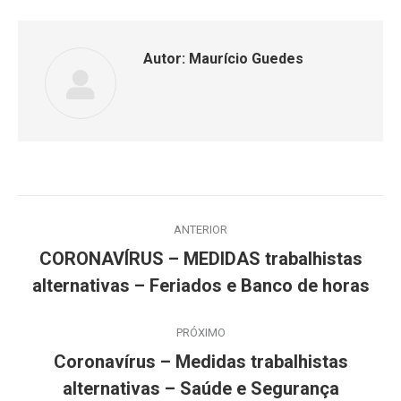
Autor:
Maurício Guedes
Navegação
ANTERIOR
de
CORONAVÍRUS – MEDIDAS trabalhistas
Post
post:
alternativas – Feriados e Banco de horas
anterior:
PRÓXIMO
Coronavírus – Medidas trabalhistas
Próximo
alternativas – Saúde e Segurança
post: